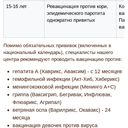
15-16 лет
Ревакцинация против кори,
Кор
эпидемического паротита
вак
однократно привитых
Пар
вак
Помимо обязательных прививок (включенных в
национальный календарь), специалисты нашего
центра рекомендуют проводить вакцинацию против:
гепатита А (Хаврикс, Аваксим) - с 12 месяцев
гемофильной инфекции (Акт-Хиб, Хиберикс)
менингококковой инфекции (Менинго А+С)
гриппа (Ваксигрип, Бегривак, Инфлювак,
Флюарикс, Агрипал)
ветряная оспа (Варилрикс, Окавакс) - 24
месяца
вакцинация девочек против вируса