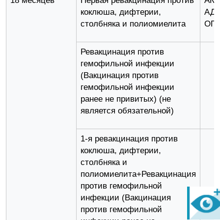
18 месяцев
Первая ревакцинация против
АК
коклюша, дифтерии,
АД
столбняка и полиомиелита
ОП
Ревакцинация против
гемофильной инфекции
(Вакцинация против
гемофильной инфекции
ранее не привитых) (не
является обязательной)
1-я ревакцинация против
коклюша, дифтерии,
столбняка и
полиомиелита+Ревакцинация
против гемофильной
инфекции (Вакцинация
против гемофильной