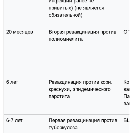
инфекции ранее не
привитых) (не является
обязательной)
20 месяцев
Вторая ревакцинация против
ОП
полиомиелита
6 лет
Ревакцинация против кори,
Кор
краснухи, эпидемического
вак
паротита
Пар
вак
6-7 лет
Первая ревакцинация против
БЦ
туберкулеза