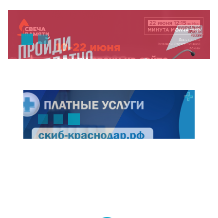
Диспансеризация
День памяти!
Платные услуги
MAX
корона