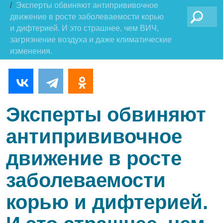
Эксперты обвиняют антипрививочное
Поиск
движение в росте заболеваемости корью
и дифтерией. И это страшнее, чем ВИЧ,
загрязнение воздуха и даже климатические
изменения.
Эксперты обвиняют
антипрививочное
движение в росте
заболеваемости
корью и дифтерией.